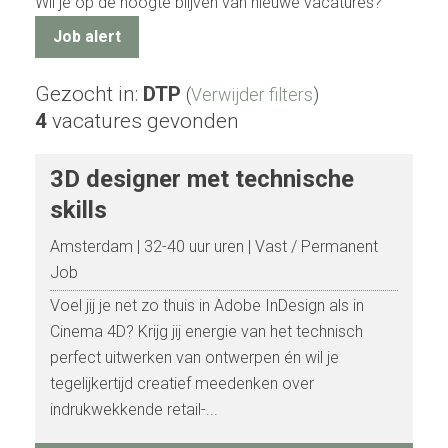
Wil je op de hoogte blijven van nieuwe vacatures?
Job alert
Gezocht in:
DTP
(
Verwijder filters
)
4
vacatures gevonden
3D designer met technische
skills
Amsterdam
32-40 uur uren
Vast / Permanent
Job
Voel jij je net zo thuis in Adobe InDesign als in
Cinema 4D? Krijg jij energie van het technisch
perfect uitwerken van ontwerpen én wil je
tegelijkertijd creatief meedenken over
indrukwekkende retail-...