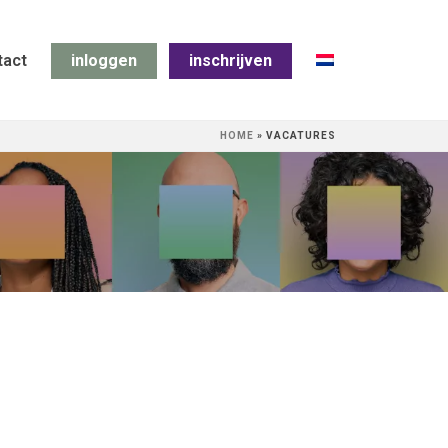
tact
inloggen
inschrijven
HOME
»
VACATURES