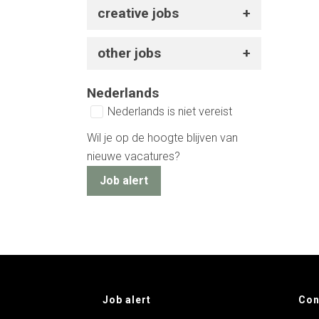
creative jobs
other jobs
Nederlands
Nederlands is niet vereist
Wil je op de hoogte blijven van
nieuwe vacatures?
Job alert
Job alert
Con