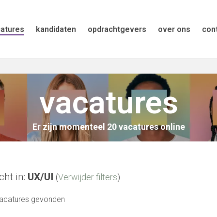
atures
kandidaten
opdrachtgevers
over ons
con
vacatures
Er zijn momenteel 20 vacatures online
ht in:
UX/UI
(
Verwijder filters
)
acatures gevonden