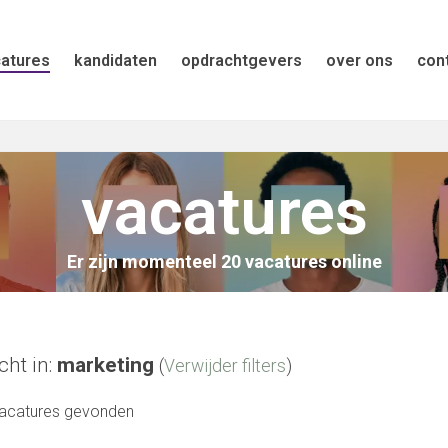
atures
kandidaten
opdrachtgevers
over ons
con
vacatures
Er zijn momenteel 20 vacatures online
ht in:
marketing
(
Verwijder filters
)
acatures gevonden