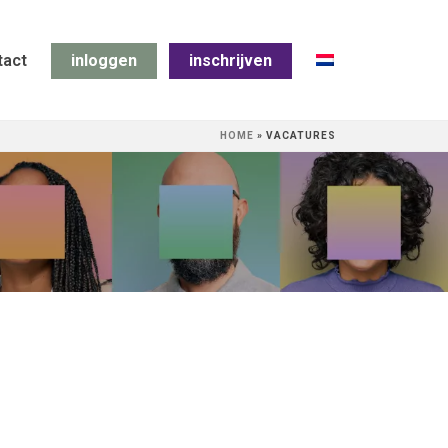
tact
inloggen
inschrijven
HOME
»
VACATURES