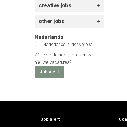
creative jobs
other jobs
Nederlands
Nederlands is niet vereist
Wil je op de hoogte blijven van
nieuwe vacatures?
Job alert
Job alert
Con