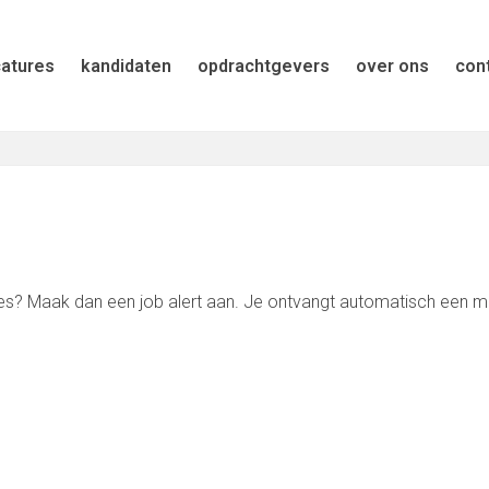
atures
kandidaten
opdrachtgevers
over ons
con
res? Maak dan een job alert aan. Je ontvangt automatisch een ma