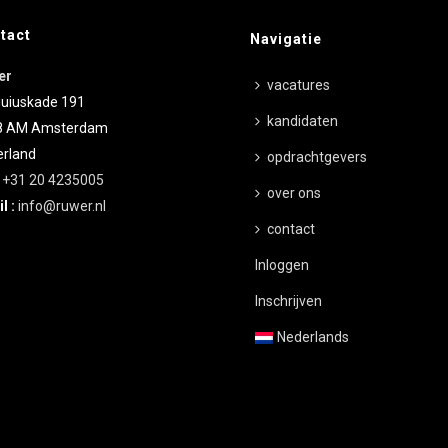
tact
Navigatie
er
vacatures
uiuskade 191
kandidaten
8 AM
Amsterdam
rland
opdrachtgevers
:
+31 20 4235005
over ons
l :
info@ruwer.nl
contact
Inloggen
Inschrijven
Nederlands