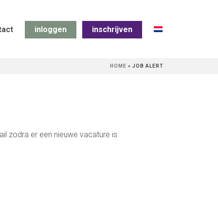
tact
inloggen
inschrijven
HOME
»
JOB ALERT
il zodra er een nieuwe vacature is.