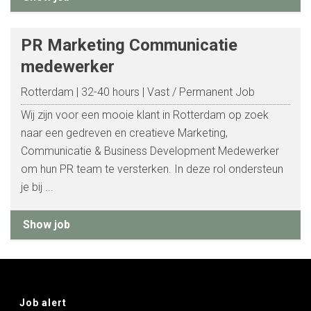
PR Marketing Communicatie
medewerker
Rotterdam
32-40 hours
Vast / Permanent Job
Wij zijn voor een mooie klant in Rotterdam op zoek
naar een gedreven en creatieve Marketing,
Communicatie & Business Development Medewerker
om hun PR team te versterken. In deze rol ondersteun
je bij ...
Show job
Job alert