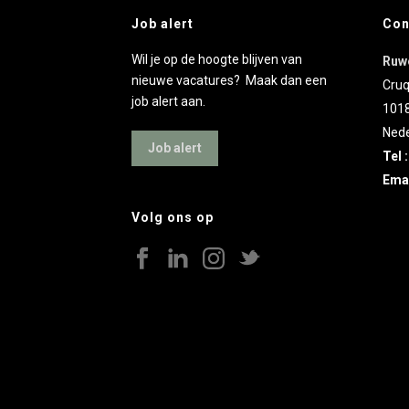
Job alert
Con
Wil je op de hoogte blijven van
Ruw
nieuwe vacatures? Maak dan een
Cruq
job alert aan.
101
Nede
Job alert
Tel 
Emai
Volg ons op