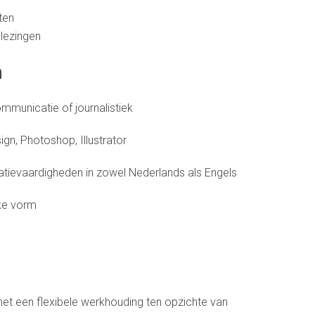
ten
 lezingen
n
ommunicatie of journalistiek
gn, Photoshop, Illustrator
atievaardigheden in zowel Nederlands als Engels
jke vorm
et een flexibele werkhouding ten opzichte van