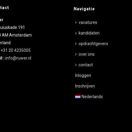
tact
Navigatie
er
vacatures
uiuskade 191
kandidaten
8 AM
Amsterdam
rland
opdrachtgevers
:
+31 20 4235005
over ons
l :
info@ruwer.nl
contact
Inloggen
Inschrijven
Nederlands