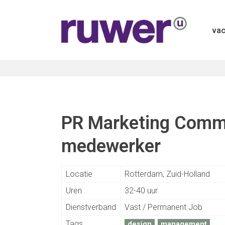
vac
PR Marketing Comm
F
medewerker
Locatie
Rotterdam, Zuid-Holland
Uren
32-40 uur
Dienstverband
Vast / Permanent Job
Tags
design
management