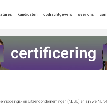
atures
kandidaten
opdrachtgevers
over ons
con
certificering
 Bemiddelings- en Uitzendondernemingen (NBBU) en zijn we NEN