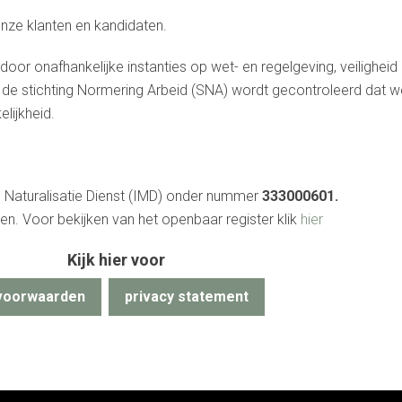
onze klanten en kandidaten.
or onafhankelijke instanties op wet- en regelgeving, veiligheid
r de stichting Normering Arbeid (SNA) wordt gecontroleerd dat 
lijkheid.
en Naturalisatie Dienst (IMD) onder nummer
333000601.
en. Voor bekijken van het openbaar register klik
hier
Kijk hier voor
voorwaarden
privacy statement