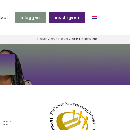
tact
inloggen
inschrijven
HOME
»
OVER ONS
»
CERTIFICERING
4400-1