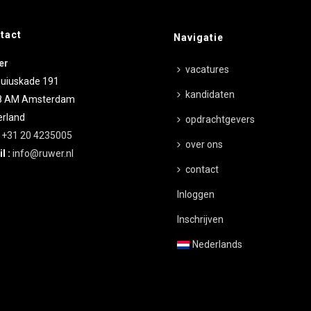
tact
Navigatie
er
vacatures
uiuskade 191
kandidaten
8 AM
Amsterdam
rland
opdrachtgevers
:
+31 20 4235005
over ons
l :
info@ruwer.nl
contact
Inloggen
Inschrijven
Nederlands